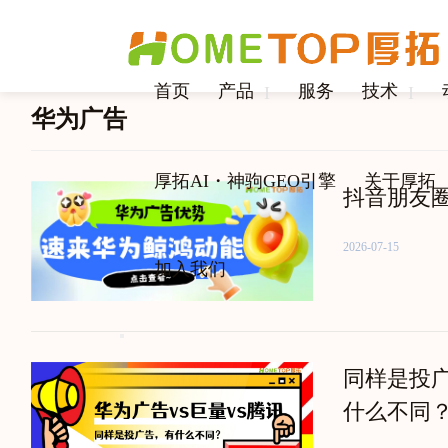
首页
产品
服务
技术
I
I
华为广告
厚拓AI・神驹GEO引擎
关于厚拓
抖音朋友
2026-07-15
加入我们
同样是投
什么不同