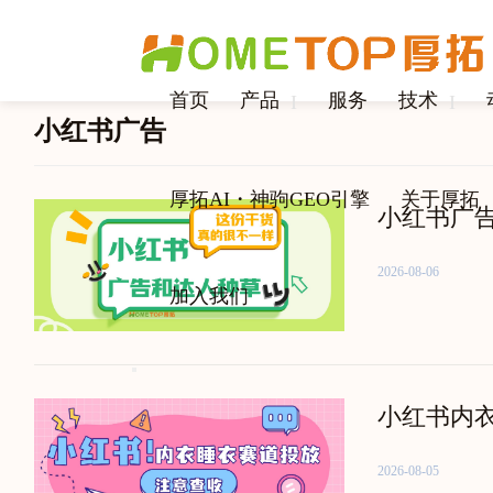
首页
产品
服务
技术
I
I
小红书广告
厚拓AI・神驹GEO引擎
关于厚拓
小红书广
2026-08-06
加入我们
小红书内
2026-08-05